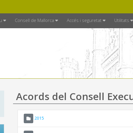
DE MALLORCA
MALLORCA.ES
TRAN
SEU ELECTRÒNICA
u
Consell de Mallorca
Accés i seguretat
Utilitats
Acords del Consell Exec
2015