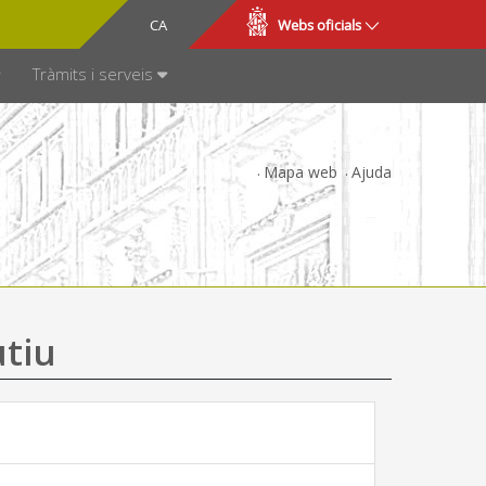
CA
ES
Webs oficials
SPARÈNCIA
Tràmits i serveis
Mapa web
Ajuda
utiu