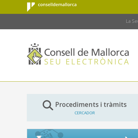
Consell de
Salta al contingut principal
CONSELL 
Mallorca
La Se
Procediments i tràmits
CERCADOR