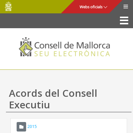
Consell
Salta al contingut principal
Webs oficials
de
Mallorca
La Seu
Consell de Mallorca
Accés i seguretat
Utilitats
Tràmits i serveis
Acords del Consell
Mapa web
Executiu
Ajuda
2015