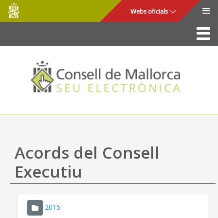
Consell
Salta al contingut principal
Webs oficials
de
Mallorca
La Seu
Consell de Mallorca
Accés i seguretat
Utilitats
Tràmits i serveis
Acords del Consell
Mapa web
Executiu
Ajuda
2015