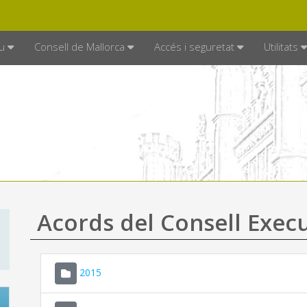
DE MALLORCA
MALLORCA.ES
TRAN
SEU ELECTRÒNICA
u
Consell de Mallorca
Accés i seguretat
Utilitats
Acords del Consell Exec
2015