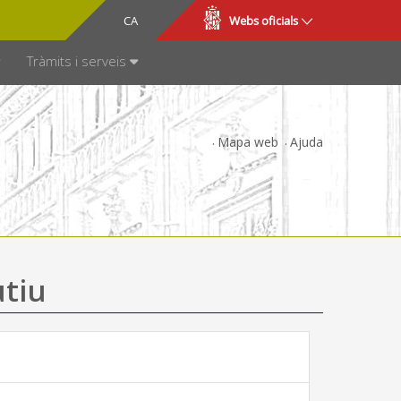
CA
ES
Webs oficials
SPARÈNCIA
Tràmits i serveis
Mapa web
Ajuda
utiu