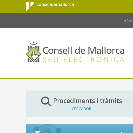
Consell de
Salta al contingut principal
CONSELL 
Mallorca
La Se
Procediments i tràmits
CERCADOR