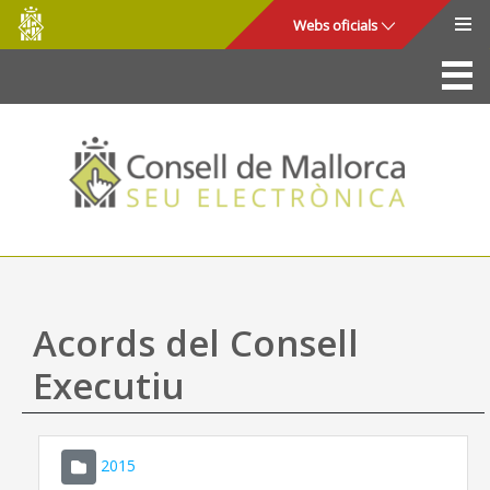
Consell
Salta al contingut principal
Webs oficials
de
Mallorca
La Seu
Consell de Mallorca
Accés i seguretat
Utilitats
Tràmits i serveis
Acords del Consell
Mapa web
Executiu
Ajuda
2015