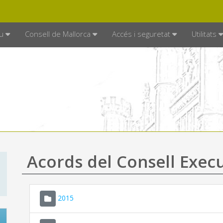
DE MALLORCA
MALLORCA.ES
TRAN
SEU ELECTRÒNICA
u
Consell de Mallorca
Accés i seguretat
Utilitats
Acords del Consell Exec
2015