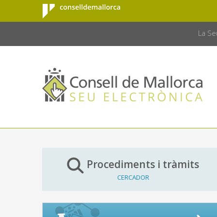
Consell de
Salta al contingut principal
CONSELL 
Mallorca
La Se
Procediments i tràmits
CERCADOR