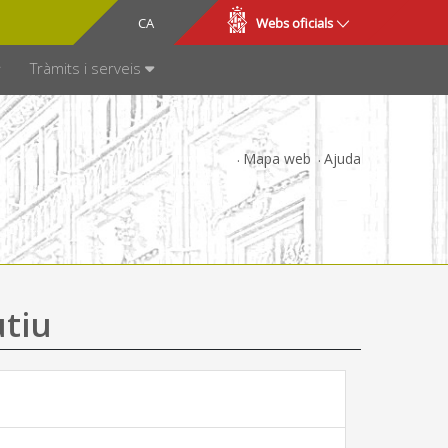
CA
ES
Webs oficials
SPARÈNCIA
Tràmits i serveis
Mapa web
Ajuda
utiu