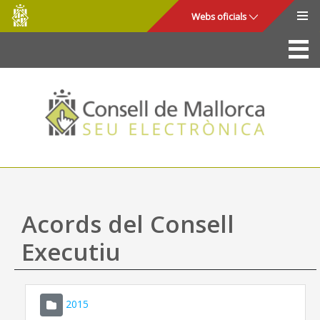
Consell
Salta al contingut principal
Webs oficials
de
Mallorca
La Seu
Consell de Mallorca
Accés i seguretat
Utilitats
Tràmits i serveis
Acords del Consell
Mapa web
Executiu
Ajuda
2015