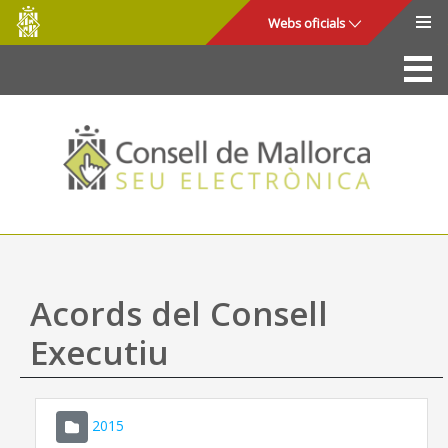
Consell
Salta al contingut principal
Webs oficials
de
Mallorca
La Seu
Consell de Mallorca
Accés i seguretat
Utilitats
Tràmits i serveis
Acords del Consell
Mapa web
Executiu
Ajuda
2015