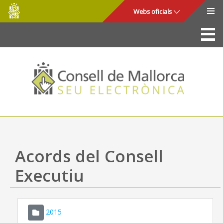
Consell
Salta al contingut principal
Webs oficials
de
Mallorca
La Seu
Consell de Mallorca
Accés i seguretat
Utilitats
Tràmits i serveis
Acords del Consell
Mapa web
Executiu
Ajuda
2015