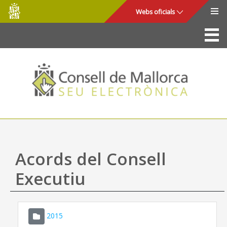
Consell
Salta al contingut principal
Webs oficials
de
Mallorca
La Seu
Consell de Mallorca
Accés i seguretat
Utilitats
Tràmits i serveis
Acords del Consell
Mapa web
Executiu
Ajuda
2015