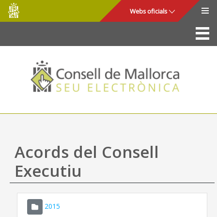
Consell
Salta al contingut principal
Webs oficials
de
Mallorca
La Seu
Consell de Mallorca
Accés i seguretat
Utilitats
Tràmits i serveis
Acords del Consell
Mapa web
Executiu
Ajuda
2015