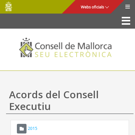
Consell
Salta al contingut principal
Webs oficials
de
Mallorca
La Seu
Consell de Mallorca
Accés i seguretat
Utilitats
Tràmits i serveis
Acords del Consell
Mapa web
Executiu
Ajuda
2015