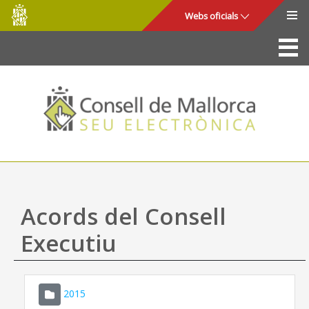
Consell
Salta al contingut principal
Webs oficials
de
Mallorca
La Seu
Consell de Mallorca
Accés i seguretat
Utilitats
Tràmits i serveis
Acords del Consell
Mapa web
Executiu
Ajuda
2015