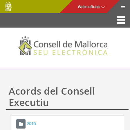
Consell
Salta al contingut principal
Webs oficials
de
Mallorca
La Seu
Consell de Mallorca
Accés i seguretat
Utilitats
Tràmits i serveis
Acords del Consell
Mapa web
Executiu
Ajuda
2015