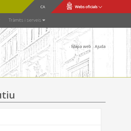
CA
ES
Webs oficials
SPARÈNCIA
Tràmits i serveis
Mapa web
Ajuda
utiu