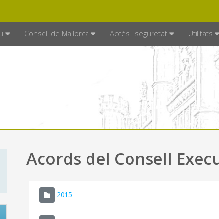
DE MALLORCA
MALLORCA.ES
TRAN
SEU ELECTRÒNICA
u
Consell de Mallorca
Accés i seguretat
Utilitats
Acords del Consell Exec
2015