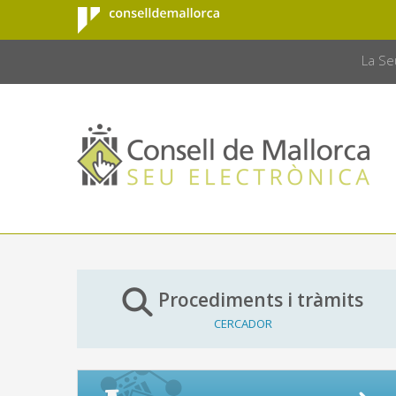
Consell de
Salta al contingut principal
CONSELL 
Mallorca
La Se
Procediments i tràmits
CERCADOR