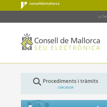
Consell de
Salta al contingut principal
CONSELL 
Mallorca
La Se
Procediments i tràmits
CERCADOR