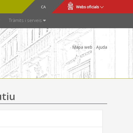
CA
ES
Webs oficials
SPARÈNCIA
Tràmits i serveis
Mapa web
Ajuda
utiu