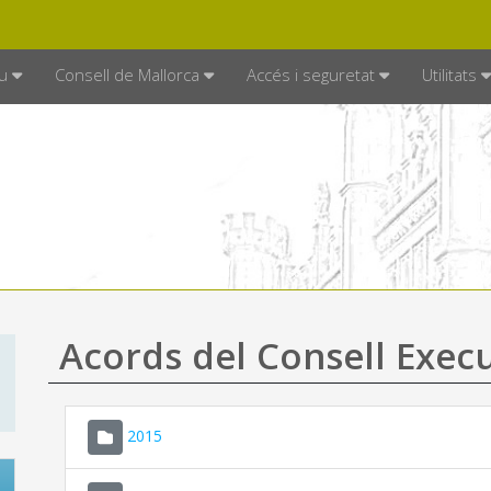
DE MALLORCA
MALLORCA.ES
TRAN
SEU ELECTRÒNICA
u
Consell de Mallorca
Accés i seguretat
Utilitats
Acords del Consell Exec
2015