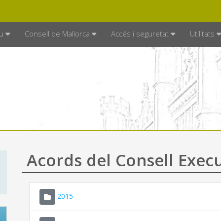
DE MALLORCA
MALLORCA.ES
TRAN
SEU ELECTRÒNICA
u
Consell de Mallorca
Accés i seguretat
Utilitats
Acords del Consell Exec
2015