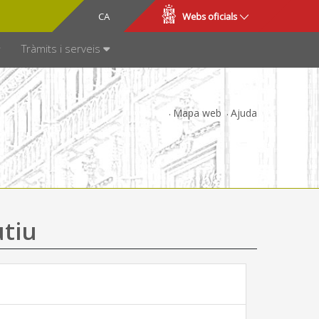
CA
ES
Webs oficials
SPARÈNCIA
Tràmits i serveis
Mapa web
Ajuda
utiu