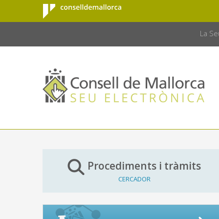
Consell de
Salta al contingut principal
CONSELL 
Mallorca
La Se
Procediments i tràmits
CERCADOR