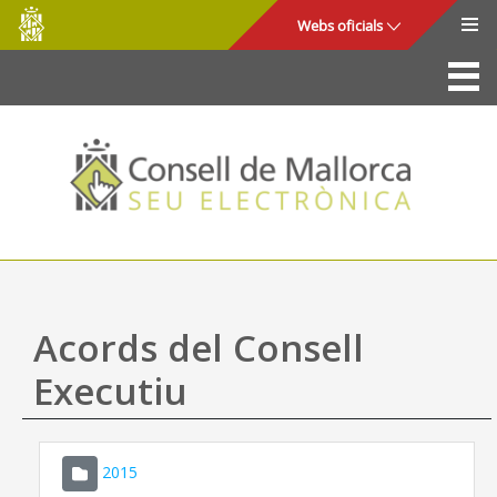
Consell
Salta al contingut principal
Webs oficials
de
Mallorca
La Seu
Consell de Mallorca
Accés i seguretat
Utilitats
Tràmits i serveis
Acords del Consell
Mapa web
Executiu
Ajuda
2015