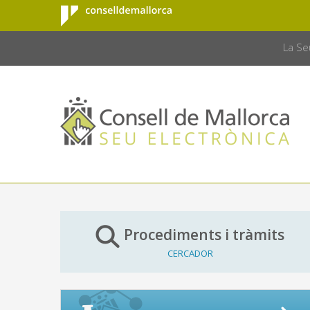
Consell de
Salta al contingut principal
CONSELL 
Mallorca
La Se
Procediments i tràmits
CERCADOR