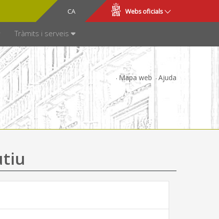
CA
ES
Webs oficials
SPARÈNCIA
Tràmits i serveis
Mapa web
Ajuda
utiu