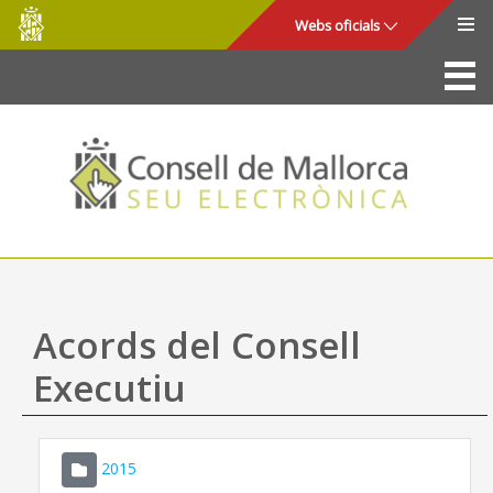
Consell
Salta al contingut principal
Webs oficials
de
Mallorca
La Seu
Consell de Mallorca
Accés i seguretat
Utilitats
Tràmits i serveis
Acords del Consell
Mapa web
Executiu
Ajuda
2015