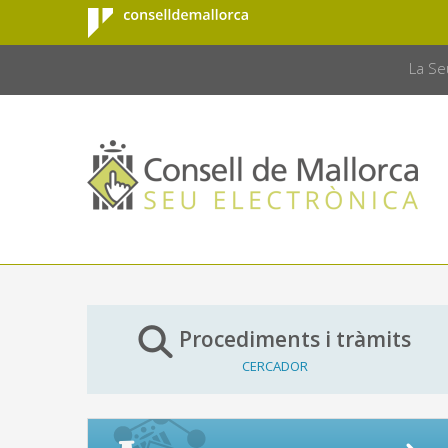
Consell de
Salta al contingut principal
CONSELL 
Mallorca
La Se
Procediments i tràmits
CERCADOR