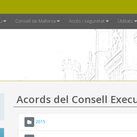
DE MALLORCA
MALLORCA.ES
TRAN
SEU ELECTRÒNICA
u
Consell de Mallorca
Accés i seguretat
Utilitats
Acords del Consell Exec
2015