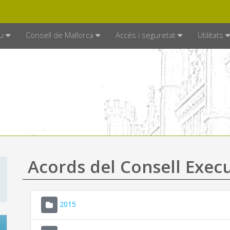
DE MALLORCA
MALLORCA.ES
TRAN
SEU ELECTRÒNICA
u
Consell de Mallorca
Accés i seguretat
Utilitats
Acords del Consell Exec
2015