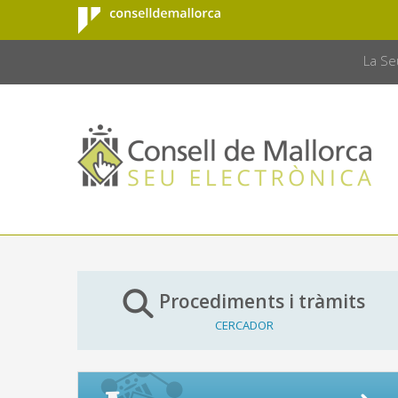
Consell de
Salta al contingut principal
CONSELL 
Mallorca
La Se
Procediments i tràmits
CERCADOR