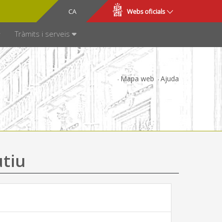
CA
ES
Webs oficials
SPARÈNCIA
Tràmits i serveis
Mapa web
Ajuda
utiu