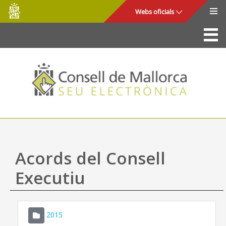
Consell
Salta al contingut principal
Webs oficials
de
Mallorca
La Seu
Consell de Mallorca
Accés i seguretat
Utilitats
Tràmits i serveis
Acords del Consell
Mapa web
Executiu
Ajuda
2015