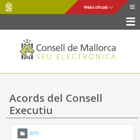
Consell
Salta al contingut principal
Webs oficials
de
Mallorca
La Seu
Consell de Mallorca
Accés i seguretat
Utilitats
Tràmits i serveis
Acords del Consell
Mapa web
Executiu
Ajuda
2015