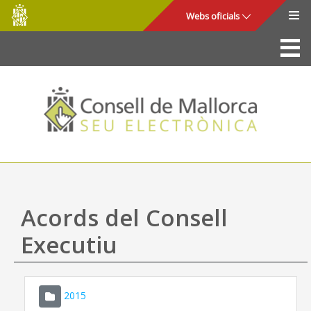
Consell
Salta al contingut principal
Webs oficials
de
Mallorca
La Seu
Consell de Mallorca
Accés i seguretat
Utilitats
Tràmits i serveis
Acords del Consell
Mapa web
Executiu
Ajuda
2015