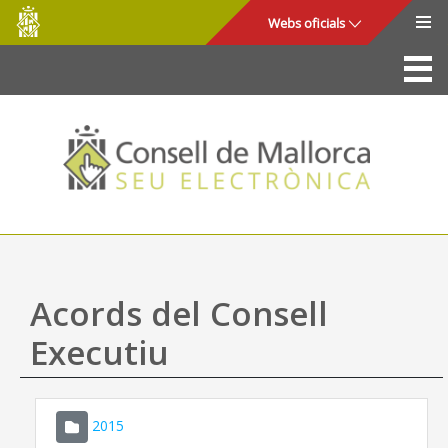
Consell
Salta al contingut principal
Webs oficials
de
Mallorca
La Seu
Consell de Mallorca
Accés i seguretat
Utilitats
Tràmits i serveis
Acords del Consell
Mapa web
Executiu
Ajuda
2015