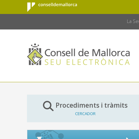
Consell de
Salta al contingut principal
CONSELL 
Mallorca
La Se
Procediments i tràmits
CERCADOR