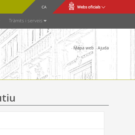
CA
ES
Webs oficials
SPARÈNCIA
Tràmits i serveis
Mapa web
Ajuda
utiu