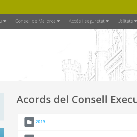
DE MALLORCA
MALLORCA.ES
TRAN
SEU ELECTRÒNICA
u
Consell de Mallorca
Accés i seguretat
Utilitats
Acords del Consell Exec
2015