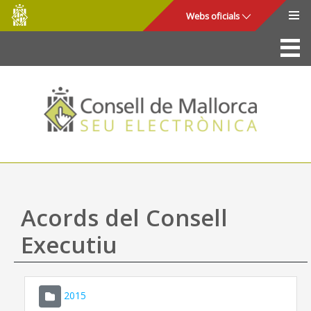
Consell
Salta al contingut principal
Webs oficials
de
Mallorca
La Seu
Consell de Mallorca
Accés i seguretat
Utilitats
Tràmits i serveis
Acords del Consell
Mapa web
Executiu
Ajuda
2015