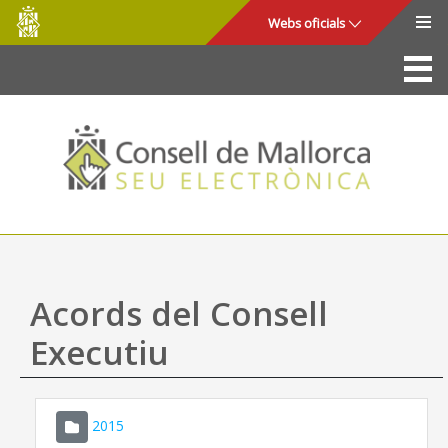
Consell
Salta al contingut principal
Webs oficials
de
Mallorca
La Seu
Consell de Mallorca
Accés i seguretat
Utilitats
Tràmits i serveis
Acords del Consell
Mapa web
Executiu
Ajuda
2015