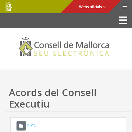
Consell
Salta al contingut principal
Webs oficials
de
Mallorca
La Seu
Consell de Mallorca
Accés i seguretat
Utilitats
Tràmits i serveis
Acords del Consell
Mapa web
Executiu
Ajuda
2015