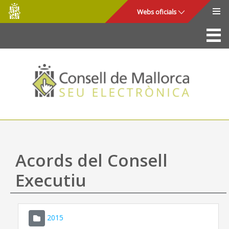
Consell
Salta al contingut principal
Webs oficials
de
Mallorca
La Seu
Consell de Mallorca
Accés i seguretat
Utilitats
Tràmits i serveis
Acords del Consell
Mapa web
Executiu
Ajuda
2015