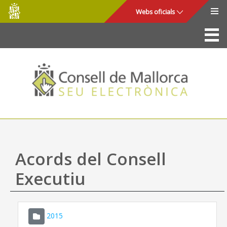
Consell
Salta al contingut principal
Webs oficials
de
Mallorca
La Seu
Consell de Mallorca
Accés i seguretat
Utilitats
Tràmits i serveis
Acords del Consell
Mapa web
Executiu
Ajuda
2015