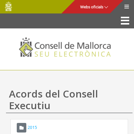
Consell
Salta al contingut principal
Webs oficials
de
Mallorca
La Seu
Consell de Mallorca
Accés i seguretat
Utilitats
Tràmits i serveis
Acords del Consell
Mapa web
Executiu
Ajuda
2015