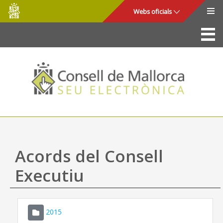
Consell
Salta al contingut principal
Webs oficials
de
Mallorca
La Seu
Consell de Mallorca
Accés i seguretat
Utilitats
Tràmits i serveis
Acords del Consell
Mapa web
Executiu
Ajuda
2015