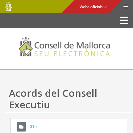
Consell
Salta al contingut principal
Webs oficials
de
Mallorca
La Seu
Consell de Mallorca
Accés i seguretat
Utilitats
Tràmits i serveis
Acords del Consell
Mapa web
Executiu
Ajuda
2015