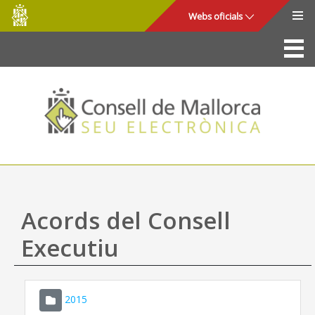
Consell
Salta al contingut principal
Webs oficials
de
Mallorca
La Seu
Consell de Mallorca
Accés i seguretat
Utilitats
Tràmits i serveis
Acords del Consell
Mapa web
Executiu
Ajuda
2015