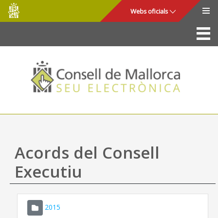
Consell
Salta al contingut principal
Webs oficials
de
Mallorca
La Seu
Consell de Mallorca
Accés i seguretat
Utilitats
Tràmits i serveis
Acords del Consell
Mapa web
Executiu
Ajuda
2015