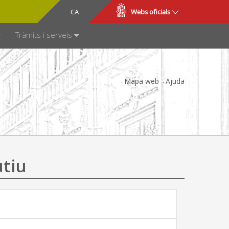
CA
ES
Webs oficials
SPARÈNCIA
Tràmits i serveis
Mapa web
Ajuda
utiu