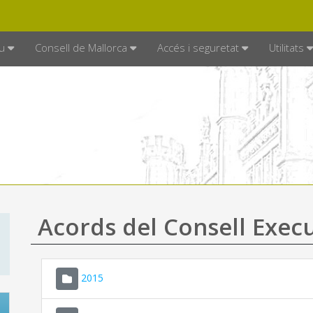
DE MALLORCA
MALLORCA.ES
TRAN
SEU ELECTRÒNICA
u
Consell de Mallorca
Accés i seguretat
Utilitats
Acords del Consell Exec
2015