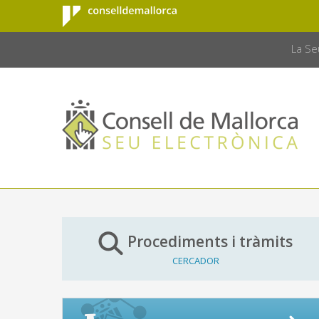
Consell de
Salta al contingut principal
CONSELL 
Mallorca
La Se
Procediments i tràmits
CERCADOR