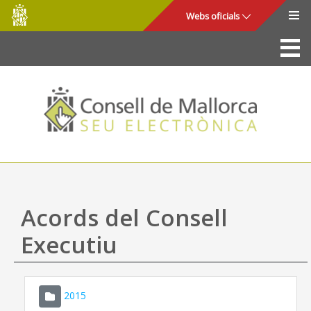
Consell
Salta al contingut principal
Webs oficials
de
Mallorca
La Seu
Consell de Mallorca
Accés i seguretat
Utilitats
Tràmits i serveis
Acords del Consell
Mapa web
Executiu
Ajuda
2015