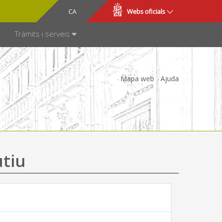
CA
ES
Webs oficials
SPARÈNCIA
Tràmits i serveis
Mapa web
Ajuda
utiu