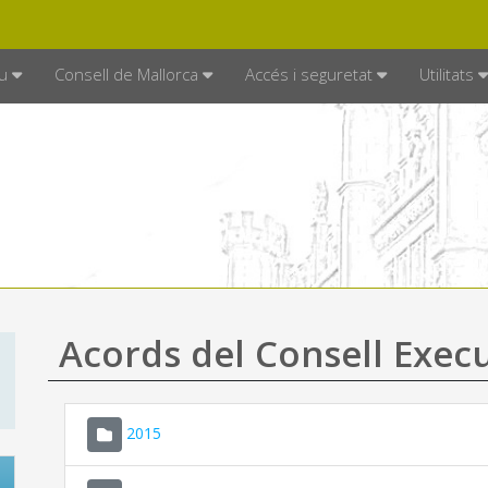
DE MALLORCA
MALLORCA.ES
TRAN
SEU ELECTRÒNICA
u
Consell de Mallorca
Accés i seguretat
Utilitats
Acords del Consell Exec
2015