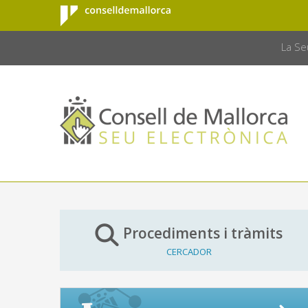
Consell de
Salta al contingut principal
CONSELL 
Mallorca
La Se
Procediments i tràmits
CERCADOR