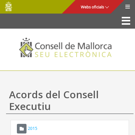
Consell
Salta al contingut principal
Webs oficials
de
Mallorca
La Seu
Consell de Mallorca
Accés i seguretat
Utilitats
Tràmits i serveis
Acords del Consell
Mapa web
Executiu
Ajuda
2015