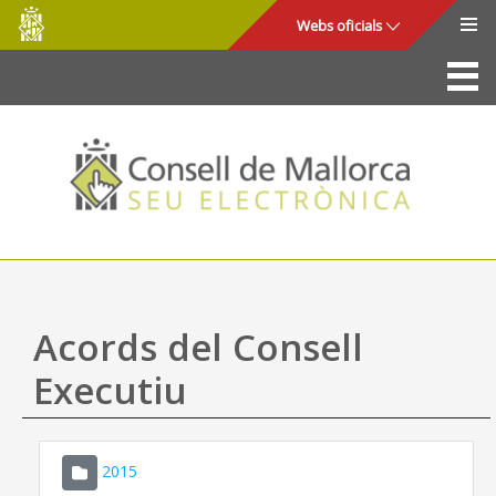
Consell
Salta al contingut principal
Webs oficials
de
Mallorca
La Seu
Consell de Mallorca
Accés i seguretat
Utilitats
Tràmits i serveis
Acords del Consell
Mapa web
Executiu
Ajuda
2015