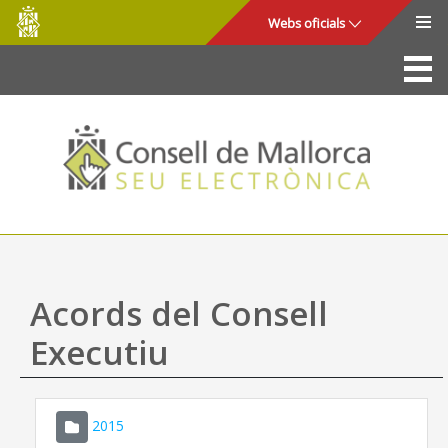
Consell
Salta al contingut principal
Webs oficials
de
Mallorca
La Seu
Consell de Mallorca
Accés i seguretat
Utilitats
Tràmits i serveis
Acords del Consell
Mapa web
Executiu
Ajuda
2015