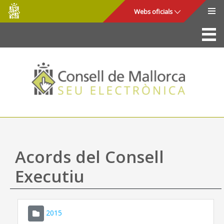
Consell
Salta al contingut principal
Webs oficials
de
Mallorca
La Seu
Consell de Mallorca
Accés i seguretat
Utilitats
Tràmits i serveis
Acords del Consell
Mapa web
Executiu
Ajuda
2015