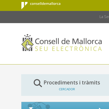
Consell de
Salta al contingut principal
CONSELL 
Mallorca
La Se
Procediments i tràmits
CERCADOR