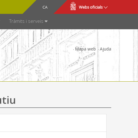
CA
ES
Webs oficials
SPARÈNCIA
Tràmits i serveis
Mapa web
Ajuda
utiu