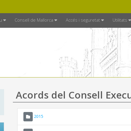
DE MALLORCA
MALLORCA.ES
TRAN
SEU ELECTRÒNICA
u
Consell de Mallorca
Accés i seguretat
Utilitats
Acords del Consell Exec
2015