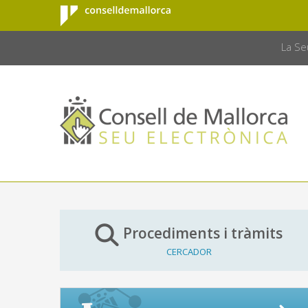
Consell de
Salta al contingut principal
CONSELL 
Mallorca
La Se
Procediments i tràmits
CERCADOR