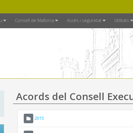
DE MALLORCA
MALLORCA.ES
TRAN
SEU ELECTRÒNICA
u
Consell de Mallorca
Accés i seguretat
Utilitats
Acords del Consell Exec
2015