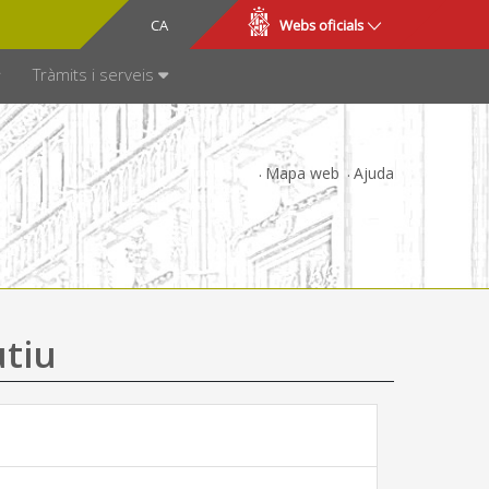
CA
ES
Webs oficials
SPARÈNCIA
Tràmits i serveis
Mapa web
Ajuda
utiu