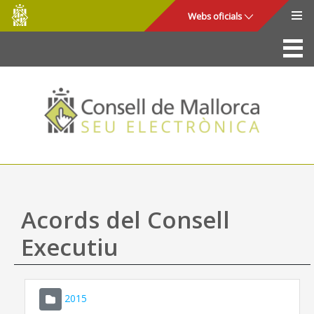
Consell
Salta al contingut principal
Webs oficials
de
Mallorca
La Seu
Consell de Mallorca
Accés i seguretat
Utilitats
Tràmits i serveis
Acords del Consell
Mapa web
Executiu
Ajuda
2015