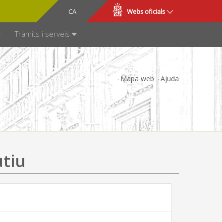
CA
ES
Webs oficials
SPARÈNCIA
Tràmits i serveis
Mapa web
Ajuda
utiu