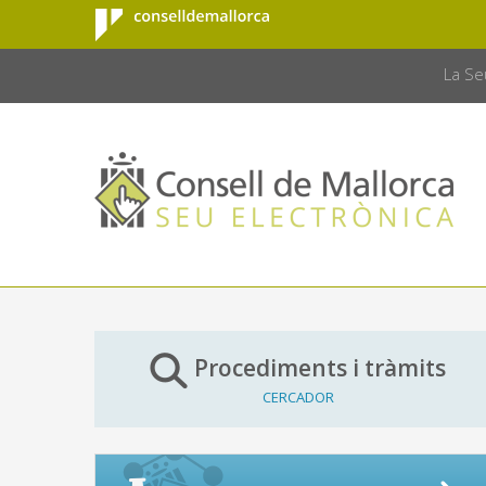
Consell de
Salta al contingut principal
CONSELL 
Mallorca
La Se
Procediments i tràmits
CERCADOR