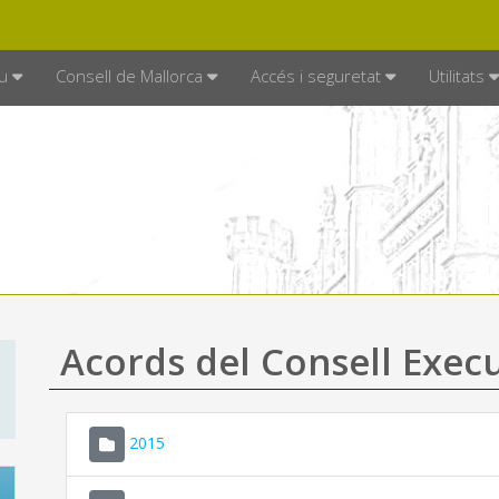
DE MALLORCA
MALLORCA.ES
TRAN
SEU ELECTRÒNICA
u
Consell de Mallorca
Accés i seguretat
Utilitats
Acords del Consell Exec
2015