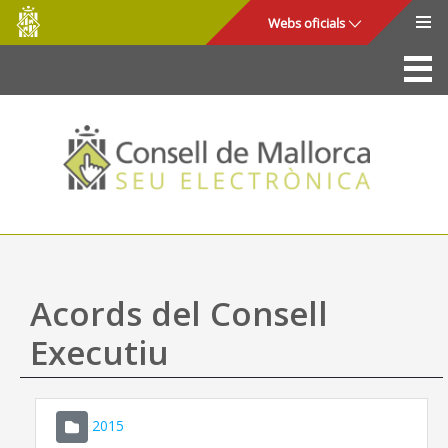
Consell
Salta al contingut principal
Webs oficials
de
Mallorca
La Seu
Consell de Mallorca
Accés i seguretat
Utilitats
Tràmits i serveis
Acords del Consell
Mapa web
Executiu
Ajuda
2015