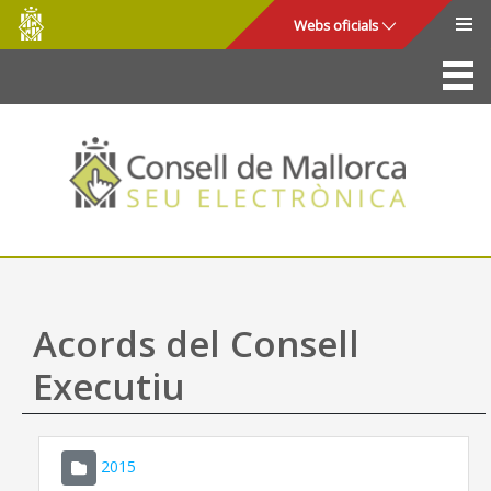
Consell
Salta al contingut principal
Webs oficials
de
Mallorca
La Seu
Consell de Mallorca
Accés i seguretat
Utilitats
Tràmits i serveis
Acords del Consell
Mapa web
Executiu
Ajuda
2015